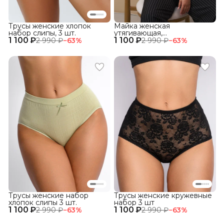
Трусы женские хлопок
Майка женская
набор слипы, 3 шт.
утягивающая,
1 100 ₽
1 100 ₽
корректирующее белье
2 990 ₽
−
63
%
2 990 ₽
−
63
%
Трусы женские набор
Трусы женские кружевные
хлопок слипы 3 шт.
набор 3 шт
1 100 ₽
1 100 ₽
2 990 ₽
−
63
%
2 990 ₽
−
63
%