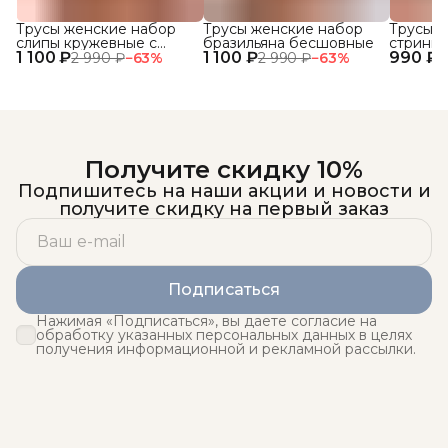
Трусы женские набор
Трусы женские набор
Трусы ж
слипы кружевные с
бразильяна бесшовные
стринги
1 100 ₽
высокой посадкой 3 шт.
1 100 ₽
990 ₽
кружевн
2 990 ₽
−
63
%
2 990 ₽
−
63
%
1
Получите скидку 10%
Подпишитесь на наши акции и новости и
получите скидку на первый заказ
Подписаться
Нажимая «Подписаться», вы даете согласие на
обработку указанных персональных данных в целях
получения информационной и рекламной рассылки.