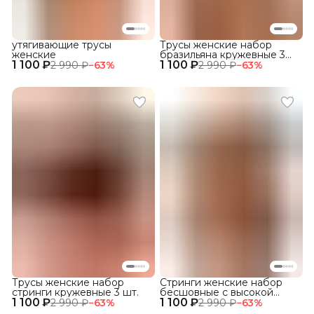
утягивающие трусы
Трусы женские набор
женские
бразильяна кружевные 3
1 100 ₽
1 100 ₽
шт.
2 990 ₽
−
63
%
2 990 ₽
−
63
%
Трусы женские набор
Стринги женские набор
стринги кружевные 3 шт.
бесшовные с высокой
1 100 ₽
1 100 ₽
посадкой
2 990 ₽
−
63
%
2 990 ₽
−
63
%