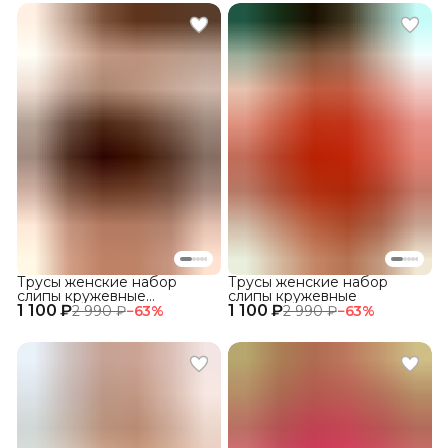
Трусы женские набор
Трусы женские набор
слипы кружевные
слипы кружевные
1 100 ₽
прозрачные с высокой
1 100 ₽
2 990 ₽
−
63
%
2 990 ₽
−
63
%
посадкой 3 шт.