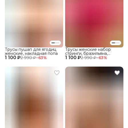
Трусы пушап для ягодиц
Трусы женские набор
женские, накладная попа
стринги, бразильяна,
1 100 ₽
1 100 ₽
кружевные 3 шт.
2 990 ₽
−
63
%
2 990 ₽
−
63
%