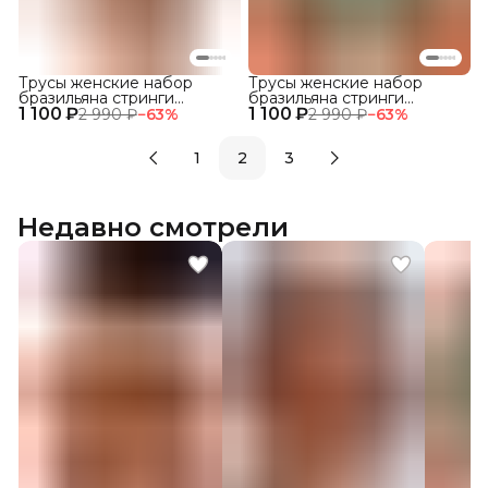
Трусы женские набор
Трусы женские набор
бразильяна стринги
бразильяна стринги
1 100 ₽
бесшовные
1 100 ₽
бесшовные
2 990 ₽
−
63
%
2 990 ₽
−
63
%
1
2
3
Недавно смотрели