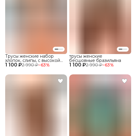
Трусы женские набор
трусы женские
хлопок, слипы, с высокой
бесшовные бразильяна
1 100 ₽
посадкой
1 100 ₽
2 990 ₽
−
63
%
2 990 ₽
−
63
%