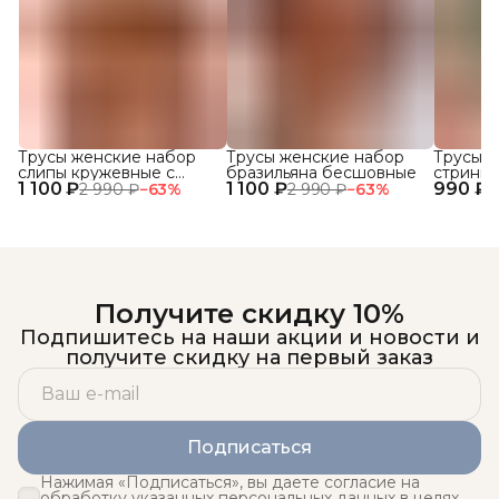
Трусы женские набор
Трусы женские набор
Трусы ж
слипы кружевные с
бразильяна бесшовные
стринги
1 100 ₽
высокой посадкой 3 шт.
1 100 ₽
990 ₽
кружевн
2 990 ₽
−
63
%
2 990 ₽
−
63
%
1
Получите скидку 10%
Подпишитесь на наши акции и новости и
получите скидку на первый заказ
Подписаться
Нажимая «Подписаться», вы даете согласие на
обработку указанных персональных данных в целях