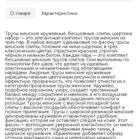
О товаре
Характеристики
Трусы женские кружевные, бесшовные, слипы, шортики
набор — это элегантный комплект трусов женских из
трёх пар. В набор входят одинаковые по фасону трусы
женские слипы, похожие на мини-шортики, в трёх
классических цветах: страстном красном, строгом
чёрном и нежном белом. Каждая пара — это комплект
бесшовных женских трусов слипов. Они выполнены по
технологии без швов, что делает их идеально
эластичными и незаметными под облегающими
нарядами. Ажурные трусы женские кружевные
украшены нежным цветочным рисунком и имеют
эффектную прозрачность, что позволяет отнести их к
категории прозрачные трусы женские. Кружево,
подобное морозному узору, создаёт чувственный
баланс между сокрытием и намёком, а его воздушная
текстура ласкает кожу, даря ощущение лёгкости и
роскоши. Трусы женские с высокой посадкой (или
слипы с высокой посадкой) обеспечивает комфорт и
полное прилегание. Трусы с широкой резинкой женские
декорированы кружевом и гарантируют удобную
фиксацию, которая не оставляет следов на коже. Этот
фасон — воплощение уверенной элегантности: он мягко
моделирует силуэт, подчёркивая линию талии, а
широкое кружевное обрамление добавляет образу
оттенок винтажного шика и невероятно нежного