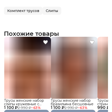
Комплект трусов
Слипы
Похожие товары
Трусы женские набор
Трусы женские набор
Трусы ж
слипы кружевные с
бразильяна бесшовные
стринги
1 100 ₽
высокой посадкой 3 шт.
1 100 ₽
990 ₽
кружевн
2 990 ₽
−
63
%
2 990 ₽
−
63
%
1