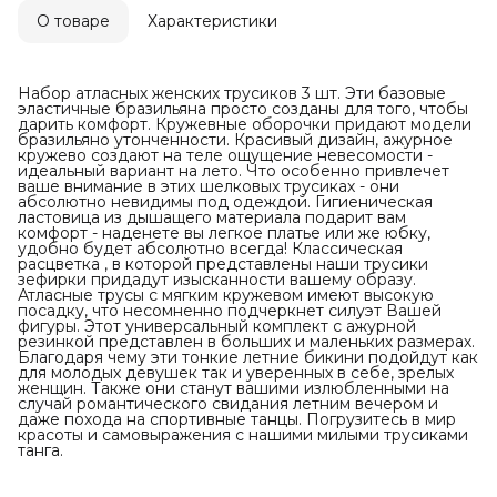
О товаре
Характеристики
Набор атласных женских трусиков 3 шт. Эти базовые
эластичные бразильяна просто созданы для того, чтобы
дарить комфорт. Кружевные оборочки придают модели
бразильяно утонченности. Красивый дизайн, ажурное
кружево создают на теле ощущение невесомости -
идеальный вариант на лето. Что особенно привлечет
ваше внимание в этих шелковых трусиках - они
абсолютно невидимы под одеждой. Гигиеническая
ластовица из дышащего материала подарит вам
комфорт - наденете вы легкое платье или же юбку,
удобно будет абсолютно всегда! Классическая
расцветка , в которой представлены наши трусики
зефирки придадут изысканности вашему образу.
Атласные трусы с мягким кружевом имеют высокую
посадку, что несомненно подчеркнет силуэт Вашей
фигуры. Этот универсальный комплект с ажурной
резинкой представлен в больших и маленьких размерах.
Благодаря чему эти тонкие летние бикини подойдут как
для молодых девушек так и уверенных в себе, зрелых
женщин. Также они станут вашими излюбленными на
случай романтического свидания летним вечером и
даже похода на спортивные танцы. Погрузитесь в мир
красоты и самовыражения с нашими милыми трусиками
танга.