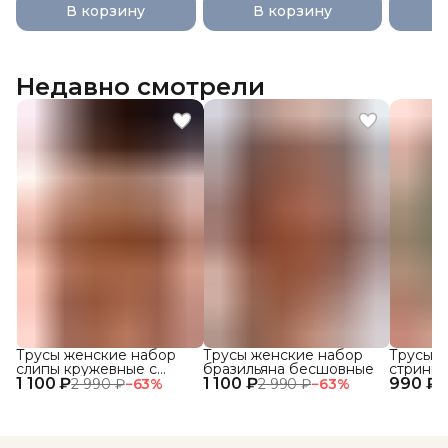
В корзину
В корзину
Недавно смотрели
Трусы женские набор
Трусы женские набор
Трусы ж
слипы кружевные с
бразильяна бесшовные
стринги
1 100 ₽
высокой посадкой 3 шт.
1 100 ₽
990 ₽
кружевн
2 990 ₽
−
63
%
2 990 ₽
−
63
%
1