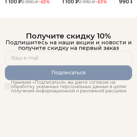
1 100 ₽
высокой посадкой 3 шт.
1 100 ₽
990 ₽
кружевн
2 990 ₽
−
63
%
2 990 ₽
−
63
%
1
Получите скидку 10%
Подпишитесь на наши акции и новости и
получите скидку на первый заказ
Подписаться
Нажимая «Подписаться», вы даете согласие на
обработку указанных персональных данных в целях
получения информационной и рекламной рассылки.