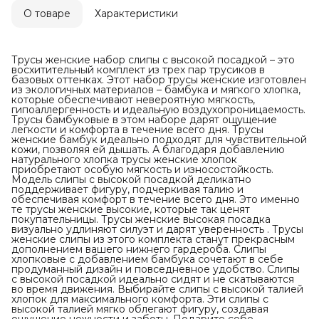
О товаре
Характеристики
Трусы женские набор слипы с высокой посадкой – это
восхитительный комплект из трех пар трусиков в
базовых оттенках. Этот набор трусы женские изготовлен
из экологичных материалов – бамбука и мягкого хлопка,
которые обеспечивают невероятную мягкость,
гипоаллергенность и идеальную воздухопроницаемость.
Трусы бамбуковые в этом наборе дарят ощущение
легкости и комфорта в течение всего дня. Трусы
женские бамбук идеально подходят для чувствительной
кожи, позволяя ей дышать. А благодаря добавлению
натурального хлопка трусы женские хлопок
приобретают особую мягкость и износостойкость.
Модель слипы с высокой посадкой деликатно
поддерживает фигуру, подчеркивая талию и
обеспечивая комфорт в течение всего дня. Это именно
те трусы женские высокие, которые так ценят
покупательницы. Трусы женские высокая посадка
визуально удлиняют силуэт и дарят уверенность . Трусы
женские слипы из этого комплекта станут прекрасным
дополнением вашего нижнего гардероба. Слипы
хлопковые с добавлением бамбука сочетают в себе
продуманный дизайн и повседневное удобство. Слипы
с высокой посадкой идеально сидят и не скатываются
во время движения. Выбирайте слипы с высокой талией
хлопок для максимального комфорта. Эти слипы с
высокой талией мягко облегают фигуру, создавая
ощущение нежности и заботы. Подарите себе