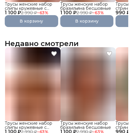
Трусы женские набор
Трусы женские набор
Трусы ж
слипы кружевные с
бразильяна бесшовные
стринги
1 100 ₽
высокой посадкой 3 шт.
1 100 ₽
990 ₽
кружевн
2 990 ₽
−
63
%
2 990 ₽
−
63
%
1
В корзину
В корзину
Недавно смотрели
Трусы женские набор
Трусы женские набор
Трусы ж
слипы кружевные с
бразильяна бесшовные
стринги
1 100 ₽
высокой посадкой 3 шт.
1 100 ₽
990 ₽
кружевн
2 990 ₽
−
63
%
2 990 ₽
−
63
%
1