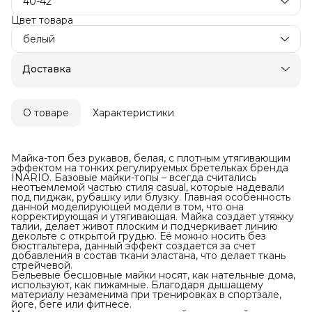
40-42
Цвет товара
белый
Доставка
О товаре
Характеристики
Майка-топ без рукавов, белая, с плотным утягивающим
эффектом на тонких регулируемых бретельках бренда
INARIO. Базовые майки-топы – всегда считались
неотъемлемой частью стиля casual, которые надевали
под пиджак, рубашку или блузку. Главная особенность
данной моделирующей модели в том, что она
корректирующая и утягивающая. Майка создает утяжку
талии, делает живот плоским и подчеркивает линию
декольте с открытой грудью. Её можно носить без
бюстгальтера, данный эффект создается за счет
добавления в состав ткани эластана, что делает ткань
стрейчевой.
Бельевые бесшовные майки носят, как нательные дома,
используют, как пижамные. Благодаря дышащему
материалу незаменима при тренировках в спортзале,
йоге, беге или фитнесе.