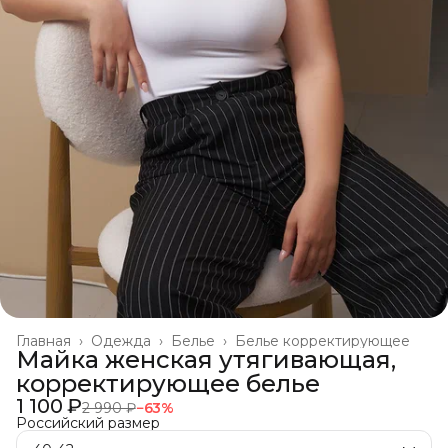
Главная
›
Одежда
›
Белье
›
Белье корректирующее
Майка женская утягивающая,
корректирующее белье
1 100 ₽
2 990 ₽
−
63
%
Российский размер