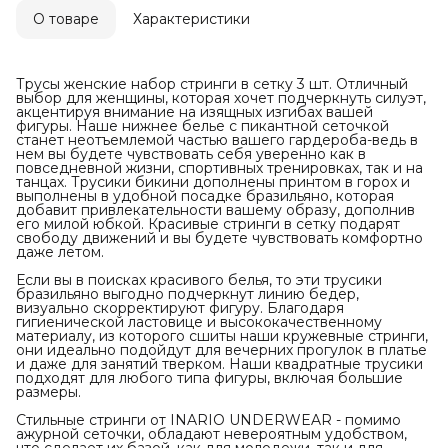
О товаре
Характеристики
Трусы женские набор стринги в сетку 3 шт. Отличный
выбор для женщины, которая хочет подчеркнуть силуэт,
акцентируя внимание на изящных изгибах вашей
фигуры. Наше нижнее белье с пикантной сеточкой
станет неотъемлемой частью вашего гардероба-ведь в
нем вы будете чувствовать себя уверенно как в
повседневной жизни, спортивных тренировках, так и на
танцах. Трусики бикини дополнены принтом в горох и
выполнены в удобной посадке бразильяно, которая
добавит привлекательности вашему образу, дополнив
его милой юбкой. Красивые стринги в сетку подарят
свободу движений и вы будете чувствовать комфортно
даже летом.
Если вы в поисках красивого белья, то эти трусики
бразильяно выгодно подчеркнут линию бедер,
визуально скорректируют фигуру. Благодаря
гигиенической ластовице и высококачественному
материалу, из которого сшиты наши кружевные стринги,
они идеально подойдут для вечерних прогулок в платье
и даже для занятий тверком. Наши квадратные трусики
подходят для любого типа фигуры, включая большие
размеры.
Стильные стринги от INARIO UNDERWEAR - помимо
ажурной сеточки, обладают невероятным удобством,
что сделает их базой, как для молодежи, так и для