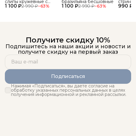
слипы кружевные с
бразильяна бесшовные
стринги
1 100 ₽
высокой посадкой 3 шт.
1 100 ₽
990 ₽
кружевн
2 990 ₽
−
63
%
2 990 ₽
−
63
%
1
Получите скидку 10%
Подпишитесь на наши акции и новости и
получите скидку на первый заказ
Подписаться
Нажимая «Подписаться», вы даете согласие на
обработку указанных персональных данных в целях
получения информационной и рекламной рассылки.