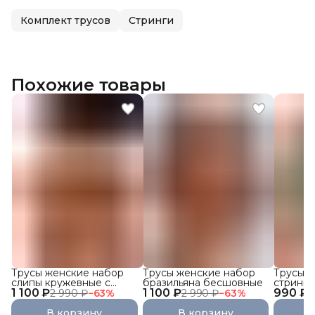
Комплект трусов
Стринги
Похожие товары
Трусы женские набор
Трусы женские набор
Трусы ж
слипы кружевные с
бразильяна бесшовные
стринги
1 100 ₽
высокой посадкой 3 шт.
1 100 ₽
990 ₽
кружевн
2 990 ₽
−
63
%
2 990 ₽
−
63
%
1
В корзину
В корзину