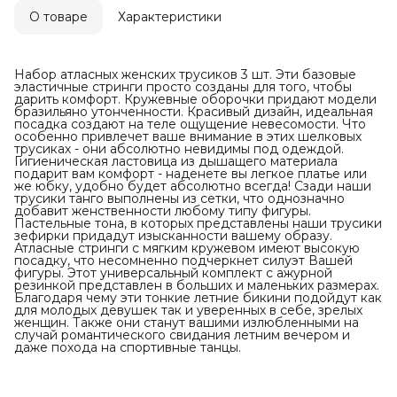
О товаре
Характеристики
Набор атласных женских трусиков 3 шт. Эти базовые
эластичные стринги просто созданы для того, чтобы
дарить комфорт. Кружевные оборочки придают модели
бразильяно утонченности. Красивый дизайн, идеальная
посадка создают на теле ощущение невесомости. Что
особенно привлечет ваше внимание в этих шелковых
трусиках - они абсолютно невидимы под одеждой.
Гигиеническая ластовица из дышащего материала
подарит вам комфорт - наденете вы легкое платье или
же юбку, удобно будет абсолютно всегда! Сзади наши
трусики танго выполнены из сетки, что однозначно
добавит женственности любому типу фигуры.
Пастельные тона, в которых представлены наши трусики
зефирки придадут изысканности вашему образу.
Атласные стринги с мягким кружевом имеют высокую
посадку, что несомненно подчеркнет силуэт Вашей
фигуры. Этот универсальный комплект с ажурной
резинкой представлен в больших и маленьких размерах.
Благодаря чему эти тонкие летние бикини подойдут как
для молодых девушек так и уверенных в себе, зрелых
женщин. Также они станут вашими излюбленными на
случай романтического свидания летним вечером и
даже похода на спортивные танцы.