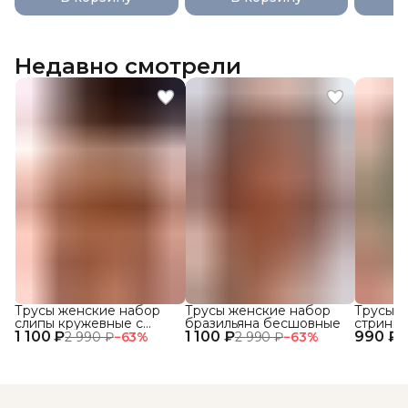
Недавно смотрели
Трусы женские набор
Трусы женские набор
Трусы ж
слипы кружевные с
бразильяна бесшовные
стринги
1 100 ₽
высокой посадкой 3 шт.
1 100 ₽
990 ₽
кружевн
2 990 ₽
−
63
%
2 990 ₽
−
63
%
1